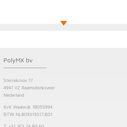
PolyMX bv
Sterrekroos 17
4941 VZ Raamsdonksveer
Nederland
KvK Waalwijk 18055994
BTW NL809319317.B01
T.
+31 162 74 80 60