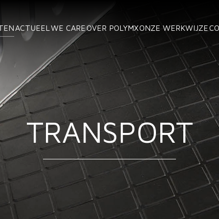
TEN
ACTUEEL
WE CARE
OVER POLYMX
ONZE WERKWIJZE
C
TRANSPORT