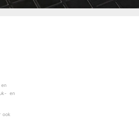
 en
ruk- en
r ook