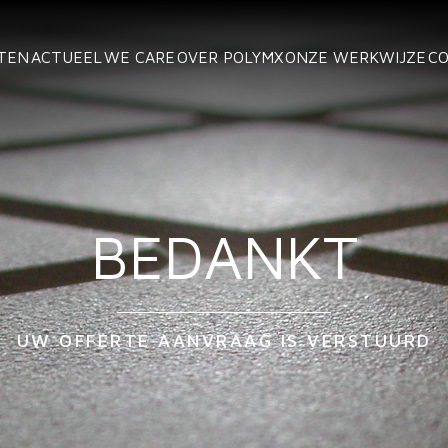
TEN
ACTUEEL
WE CARE
OVER POLYMX
ONZE WERKWIJZE
C
BEDANKT
UW OFFERTE AANVRAAG IS VERSTUURD