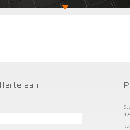
fferte aan
P
St
49
Kv