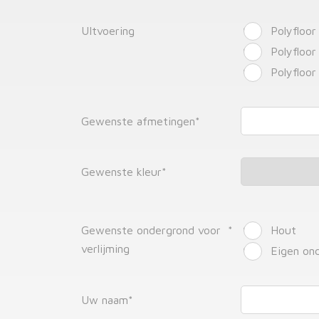
UItvoering
Polyfloor
Polyfloo
Polyfloo
Gewenste afmetingen
*
Gewenste kleur
*
Gewenste ondergrond voor
*
Hout
verlijming
Eigen on
Uw naam
*