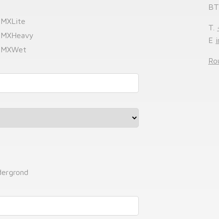
BT
 MXLite
T.
r MXHeavy
E
r MXWet
Ro
dergrond