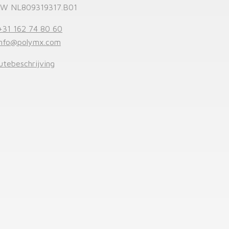
W NL809319317.B01
+31 162 74 80 60
info@polymx.com
utebeschrijving