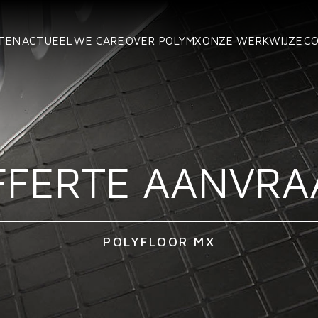
TEN
ACTUEEL
WE CARE
OVER POLYMX
ONZE WERKWIJZE
C
FFERTE AANVRA
POLYFLOOR MX