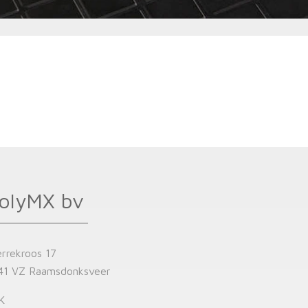
olyMX bv
errekroos 17
41 VZ Raamsdonksveer
K